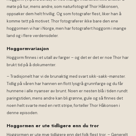
møte på tur, mens andre, som naturfotograf Thor Håkonsen,
oppsøker dem helt frivillig. Og som fotografer flest, liker han å
komme tett på motivet. Thor fotograferer ikke bare den ene
hoggormen vi har i Norge, men har fotografert hoggorm i mange
land og i flere verdensdeler.
Hoggormvariasjon
Hoggorm finnes i et utall av farger – og det er det er noe Thor har
brukt tid på å dokumenter.
– Tradisjonelt har vi de brunaktig med svart sikk-sakk-mønster.
Tidlig på våren har hannen en flott lysgrå grunnfarge og du får
hunnene i alle nyanser av brunt. Noen er nesten blå i tiden rundt
paringstiden, mens andre kan bli grønne, gule og så finnes det
noen helt svarte med en rett stripe, forteller Thor Håkonsen i
denne episoden.
Hoggormen er ute tidligere enn du tror
Hoggormen er ute mye tidligere enn det folk flest tror. – Generelt