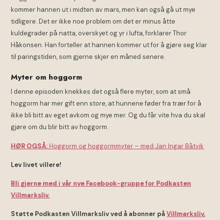
kommer hannen ut i midten av mars, men kan også gå ut mye
tidligere. Det er ikke noe problem om det er minus åtte
kuldegrader på natta, overskyet og yr i lufta, forklarer Thor
Håkonsen. Han forteller at hannen kommer ut for å gjøre seg klar
til paringstiden, som gjerne skjer en måned senere.
Myter om hoggorm
I denne episoden knekkes det også flere myter, som at små
hoggorm har mer gift enn store, at hunnene føder fra trær for å
ikke bli bitt av eget avkom og mye mer. Og du får vite hva du skal
gjøre om du blir bitt av hoggorm.
HØR OGSÅ:
Hoggorm og hoggormmyter – med Jan Ingar Båtvik
Lev livet villere!
Bli gjerne med i vår nye Facebook-gruppe for Podkasten
Villmarksliv.
Støtte Podkasten Villmarksliv ved å abonner på
Villmarksliv
,