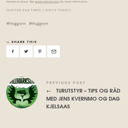
Hosted on Acast. See
acast.com/privacy
for more information.
(VISITED 244 TIMES, 1 VISITS TODAY)
Hoggorm
Huggorm
SHARE THIS
PREVIOUS POST
TURUTSTYR – TIPS OG RÅD
←
MED JENS KVERNMO OG DAG
KJELSAAS