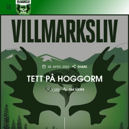
Podkasten
Villmarksliv
LYDEN
AV
VILLMARKSLIV
28. APRIL 2023
SHARE
TETT PÅ HOGGORM
1
LIKE
244 VIEWS