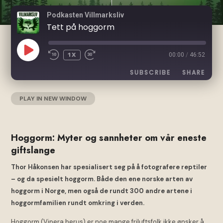
Podkasten Villmarksliv
Tett på hoggorm
PLAY
1X
00:00
/
46:52
EPISODE
SUBSCRIBE
SHARE
PLAY IN NEW WINDOW
|
DURATION: 46:52
|
RECORDED ON 28.
SHARE
Acast
Apple Podcasts
APRIL 2023
Google Podcasts
Spotify
LINK
RSS FEED
Hoggorm: Myter og sannheter om vår eneste
giftslange
Thor Håkonsen har spesialisert seg på å fotografere reptiler
EMBED
– og da spesielt hoggorm. Både den ene norske arten av
hoggorm i Norge, men også de rundt 300 andre artene i
hoggormfamilien rundt omkring i verden.
Hoggorm (Vipera berus) er noe mange friluftsfolk ikke ønsker å