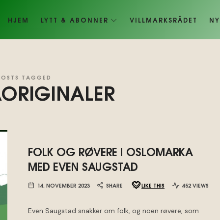
HJEM
LYTT & ABONNER
VILLMARKSRÅDET
NY
POSTS TAGGED
ORIGINALER
FOLK OG RØVERE I OSLOMARKA
MED EVEN SAUGSTAD
14. NOVEMBER 2023
SHARE
LIKE THIS
452 VIEWS
Even Saugstad snakker om folk, og noen røvere, som