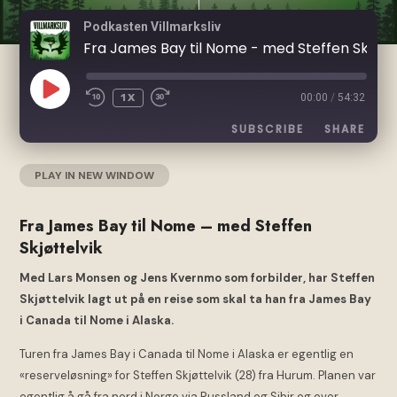
Podkasten Villmarksliv
Fra James Bay til Nome - med Steffen Skjøttelvik
PLAY
1X
00:00
/
54:32
EPISODE
SUBSCRIBE
SHARE
PLAY IN NEW WINDOW
|
DURATION: 54:32
SHARE
Acast
Apple Podcasts
Google Podcasts
Spotify
LINK
Fra James Bay til Nome – med Steffen
RSS FEED
Skjøttelvik
Med Lars Monsen og Jens Kvernmo som forbilder, har Steffen
Skjøttelvik lagt ut på en reise som skal ta han fra James Bay
EMBED
i Canada til Nome i Alaska.
Turen fra James Bay i Canada til Nome i Alaska er egentlig en
«reserveløsning» for Steffen Skjøttelvik (28) fra Hurum. Planen var
egentlig å gå fra nord i Norge via Russland og Sibir og over