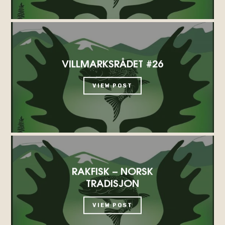
VILLMARKSRÅDET #26
VIEW POST
RAKFISK – NORSK
TRADISJON
VIEW POST