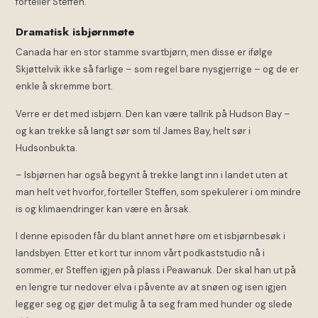
forteller Steffen.
Dramatisk isbjørnmøte
Canada har en stor stamme svartbjørn, men disse er ifølge
Skjøttelvik ikke så farlige – som regel bare nysgjerrige – og de er
enkle å skremme bort.
Verre er det med isbjørn. Den kan være tallrik på Hudson Bay –
og kan trekke så langt sør som til James Bay, helt sør i
Hudsonbukta.
– Isbjørnen har også begynt å trekke langt inn i landet uten at
man helt vet hvorfor, forteller Steffen, som spekulerer i om mindre
is og klimaendringer kan være en årsak.
I denne episoden får du blant annet høre om et isbjørnbesøk i
landsbyen. Etter et kort tur innom vårt podkaststudio nå i
sommer, er Steffen igjen på plass i Peawanuk. Der skal han ut på
en lengre tur nedover elva i påvente av at snøen og isen igjen
legger seg og gjør det mulig å ta seg fram med hunder og slede