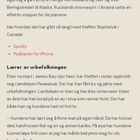
Beringstredet til Alaska. Russlands innovasjon i Ukraina satte en
effektiv stopper for de planene.
Hør hvordan det har gått så langt med Steffen Skjøttelvik i
Canada:
Spotify
Podkaster for iPhone
Lærer av urbefolkningen
Etter turstart i James Bay i fjor høst, har Steffen i vinter oppholdt
seg i landsbyen Peawanuk. Der har han fått bo og jakte med
urbefolkningen. Landsbyen er liten og har ikke vinterveier. Deler
av året har han bodd på en øy i elva som renner forbi. Der har
både han og hundene hatt et fritt liv.
– Hundene har lært seg å finne mat på egen hånd. De har funnet
død, halvfrossen fisk og en og annen karibu. På øya har hundene
kunnet løpe fritt uten at jeg har måtte bekymre meg for ulv,