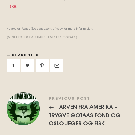
Fiske
.
Hosted on Acast. See
acast.com/privacy
for more information.
(VISITED 1 084 TIMES, 1 VISITS TODAY)
SHARE THIS
PREVIOUS POST
ARVEN FRA AMERIKA –
←
TRYGVE GOTAAS FOND OG
OSLO JEGER OG FISK