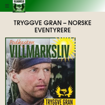
Podkasten
Villmarksliv
LYDEN
TRYGGVE GRAN – NORSKE
AV
EVENTYRERE
VILLMARKSLIV