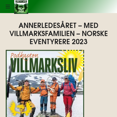
Podkasten
Villmarksliv
LYDEN
ANNERLEDESÅRET – MED
AV
VILLMARKSFAMILIEN – NORSKE
VILLMARKSLIV
EVENTYRERE 2023