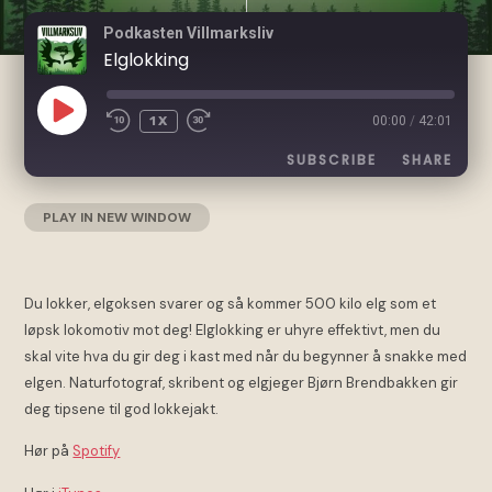
Podkasten Villmarksliv
Elglokking
PLAY
1X
00:00
/
42:01
EPISODE
SUBSCRIBE
SHARE
PLAY IN NEW WINDOW
|
DURATION: 42:01
|
RECORDED ON 20.
SHARE
Acast
Apple Podcasts
SEPTEMBER 2019
Google Podcasts
Spotify
LINK
RSS FEED
Du lokker, elgoksen svarer og så kommer 500 kilo elg som et
løpsk lokomotiv mot deg! Elglokking er uhyre effektivt, men du
skal vite hva du gir deg i kast med når du begynner å snakke med
EMBED
elgen. Naturfotograf, skribent og elgjeger Bjørn Brendbakken gir
deg tipsene til god lokkejakt.
Hør på
Spotify