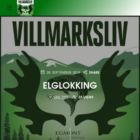
Podkasten
Villmarksliv
LYDEN
AV
VILLMARKSLIV
20. SEPTEMBER 2019
SHARE
ELGLOKKING
LIKE THIS
23 VIEWS