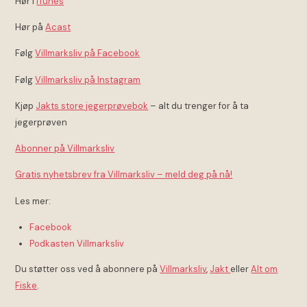
Hør i
iTunes
Hør på
Acast
Følg
Villmarksliv på Facebook
Følg
Villmarksliv på Instagram
Kjøp
Jakts store jegerprøvebok
– alt du trenger for å ta
jegerprøven
Abonner på Villmarksliv
Gratis nyhetsbrev fra Villmarksliv – meld deg på nå!
Les mer:
Facebook
Podkasten Villmarksliv
Du støtter oss ved å abonnere på
Villmarksliv
,
Jakt
eller
Alt om
Fiske
.