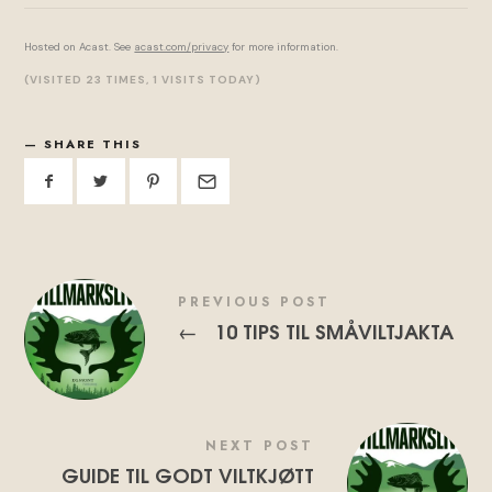
Hosted on Acast. See
acast.com/privacy
for more information.
(VISITED 23 TIMES, 1 VISITS TODAY)
SHARE THIS
PREVIOUS POST
10 TIPS TIL SMÅVILTJAKTA
←
NEXT POST
GUIDE TIL GODT VILTKJØTT