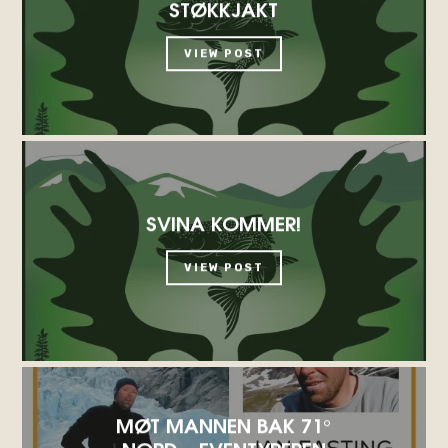
STØKKJAKT
VIEW POST
SVINA KOMMER!
VIEW POST
MØT MANNEN BAK 71°
NORD – EVENTYREREN